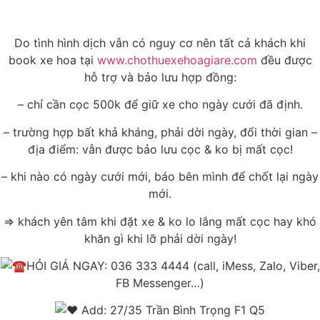
Do tình hình dịch vẫn có nguy cơ nên tất cả khách khi
book xe hoa tại
www.chothuexehoagiare.com
đều được
hỗ trợ và bảo lưu hợp đồng:
– chỉ cần cọc 500k để giữ xe cho ngày cưới đã định.
– trường hợp bất khả kháng, phải dời ngày, đổi thời gian –
địa điểm: vẫn được bảo lưu cọc & ko bị mất cọc!
– khi nào có ngày cưới mới, báo bên mình để chốt lại ngày
mới.
=> khách yên tâm khi đặt xe & ko lo lắng mất cọc hay khó
khăn gì khi lỡ phải dời ngày!
HỎI GIÁ NGAY: 036 333 4444 (call, iMess, Zalo, Viber,
FB Messenger…)
Add: 27/35 Trần Bình Trọng F1 Q5