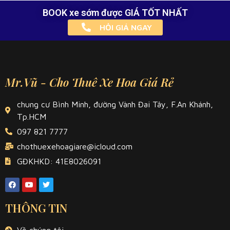
BOOK xe sớm được GIÁ TỐT NHẤT
HỎI GIÁ NGAY
Mr.Vũ - Cho Thuê Xe Hoa Giá Rẻ
chung cư Bình Minh, đường Vành Đai Tây, F.An Khánh,
Tp.HCM
097 821 7777
chothuexehoagiare@icloud.com
GĐKHKD: 41E8026091
THÔNG TIN
Về chúng tôi